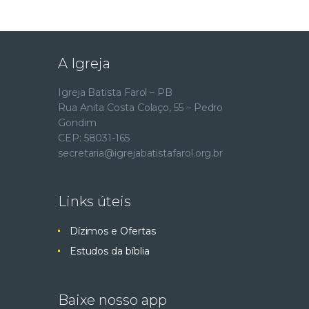
A Igreja
Igreja Batista Farol – PB
Rua Anita Costa Colaço, 55 – Pedro
Gondim
CEP: 58031-165
secretaria@igrejabatistafarol.org.br
Links úteis
Dízimos e Ofertas
Estudos da bíblia
Baixe nosso app