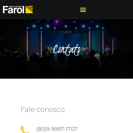
A IGREJA
Contato
PROGRAMAÇÕES
PREGAÇÕES
CÉLULAS
CONTATO
Fale conosco
(83)9 9997-1707