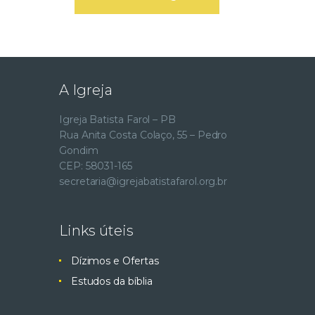
A Igreja
Igreja Batista Farol – PB
Rua Anita Costa Colaço, 55 – Pedro
Gondim
CEP: 58031-165
secretaria@igrejabatistafarol.org.br
Links úteis
Dízimos e Ofertas
Estudos da bíblia