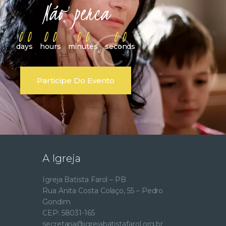
Não perca
0
0
0
0
0
0
0
0
:
:
:
days
hours
minutes
seconds
Participe Do Evento
A Igreja
Igreja Batista Farol – PB
Rua Anita Costa Colaço, 55 – Pedro
Gondim
CEP: 58031-165
secretaria@igrejabatistafarol.org.br