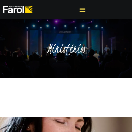
A IGREJA
Ministérios
PROGRAMAÇÕES
PREGAÇÕES
CÉLULAS
CONTATO